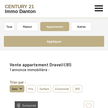
CENTURY 21
Immo Danton
Tous
Maison
Appartement
Autres
Appliquer
Vente appartement Draveil (91)
1 annonce immobilière :
Trier par :
Date
Prix
Surface
Exclusivité
DPE
Exclusivité