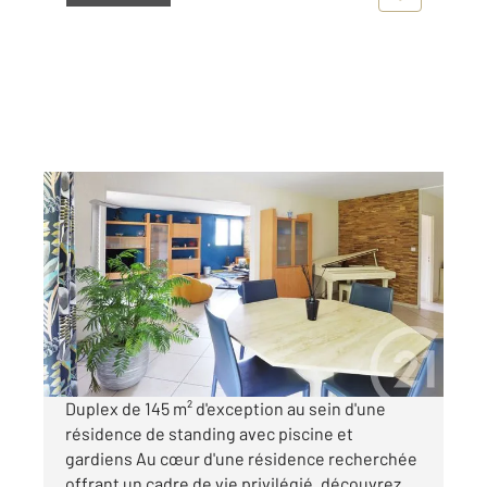
DRAVEIL 91
2
144,85 m
, 6 pièces
Ref : 560
Appartement Duplex à vendre
414 000 €
Visiter le site dédié
Duplex de 145 m² d'exception au sein d'une
résidence de standing avec piscine et
gardiens Au cœur d'une résidence recherchée
offrant un cadre de vie privilégié, découvrez