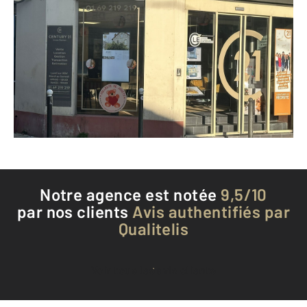
CENTURY 21 Immo Danton
1 rue George Sand
JUVISY SUR ORGE - 91260
Envoyer un message
Téléphoner à l'agence
Notre agence est notée
9,5/10
par nos clients
Avis authentifiés par
Qualitelis
Voir tous les avis clients