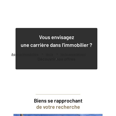
1
Vous envisagez
une carrière dans l'immobilier ?
Agence immobilière
Vente
Vente appartement
Découvrir nos offres
Biens se rapprochant
de votre recherche