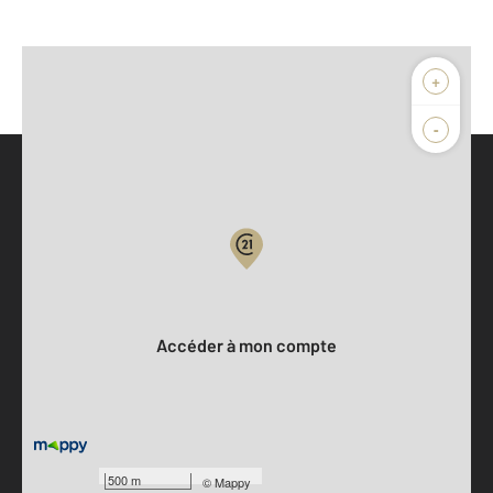
+
-
Parlons de vous, parlons biens
Votre compte :
Accéder à mon compte
500 m
©
Mappy