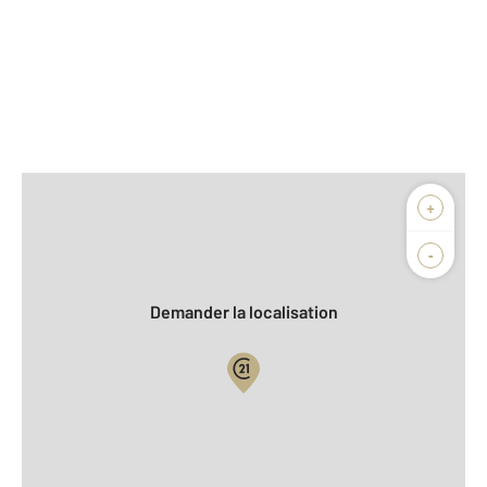
Afficher sur la carte :
+
Agence
Biens vendus
-
Demander la localisation
Vue globale
2
Surface totale : 63 m
2
Surface habitable : 63 m