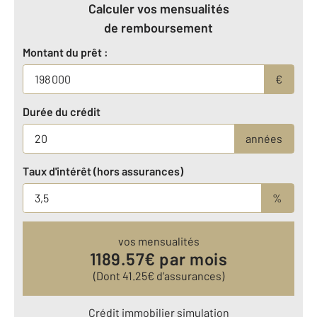
Calculer vos mensualités
de remboursement
Montant du prêt :
€
Durée du crédit
années
Taux d'intérêt (hors assurances)
%
vos mensualités
1189.57
€ par mois
(Dont
41.25
€ d’assurances)
Crédit immobilier simulation