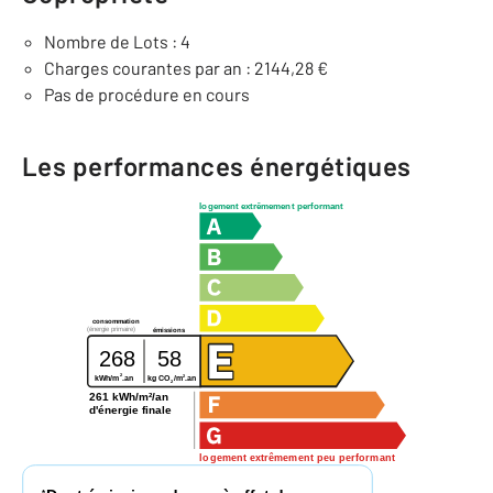
Nombre de Lots : 4
Charges courantes par an : 2144,28 €
Pas de procédure en cours
Les performances énergétiques
logement extrêmement performant
consommation
(énergie primaire)
émissions
268
58
2
2
kg CO
/m
.an
kWh/m
.an
2
261 kWh/m²/an
d'énergie finale
logement extrêmement peu performant
*