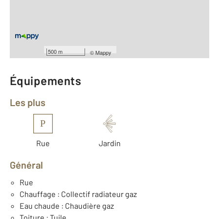
Type d'appartement : F3
er
Étage : 1
Nombre de pièces : 3
[Voir le détail]
Type de construction : Traditionnelle
Année construction : 1940
500 m
©
Mappy
Équipements
Les plus
P
Rue
Jardin
Général
Rue
Chauffage : Collectif radiateur gaz
Eau chaude : Chaudière gaz
Toiture : Tuile