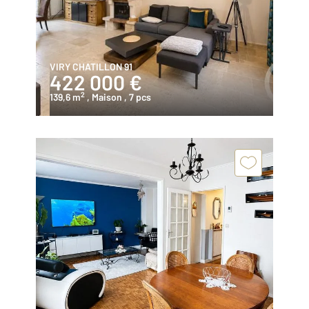
VIRY CHATILLON 91
422 000 €
2
139,6 m
, Maison
, 7 pcs