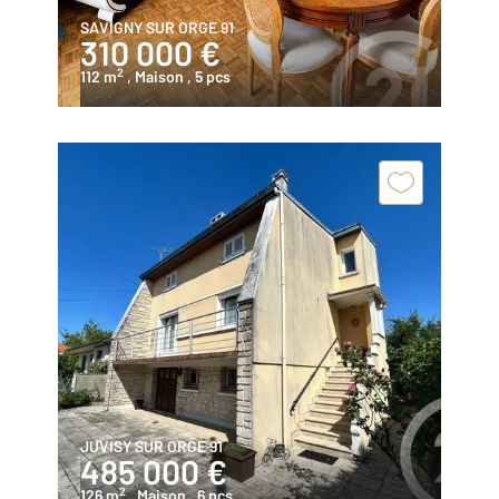
SAVIGNY SUR ORGE 91
310 000 €
2
112 m
, Maison
, 5 pcs
JUVISY SUR ORGE 91
485 000 €
2
126 m
, Maison
, 6 pcs