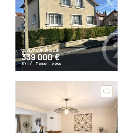
JUVISY SUR ORGE 91
339 000 €
2
117 m
, Maison
, 5 pcs