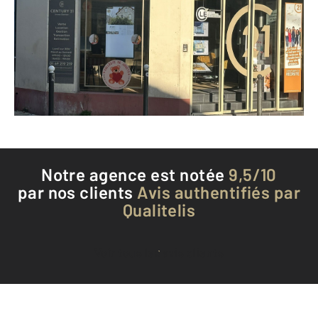
1 rue George Sand
JUVISY SUR ORGE - 91260
Envoyer un message
Téléphoner à l'agence
Notre agence est notée
9,5/10
par nos clients
Avis authentifiés par
Qualitelis
Voir tous les avis clients