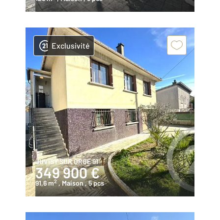
Exclusivité
JUVISY SUR ORGE 91
349 900 €
2
91,6 m
, Maison
, 5 pcs