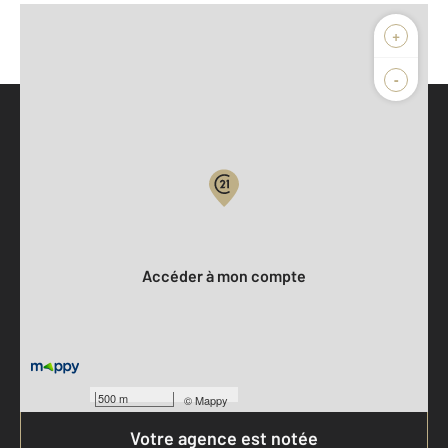
+
-
Parlons de vous, parlons biens
Votre compte :
Accéder à mon compte
500 m
©
Mappy
Votre agence est notée