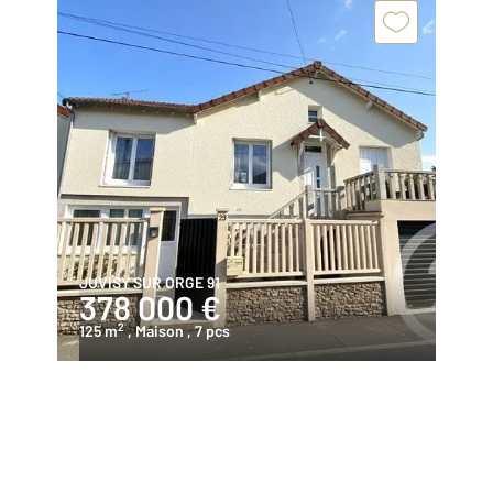
JUVISY SUR ORGE 91
378 000 €
2
125 m
, Maison
, 7 pcs