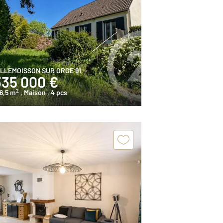
ILLEMOISSON SUR ORGE 91
335 000 €
2
6,5 m
, Maison
, 4 pcs