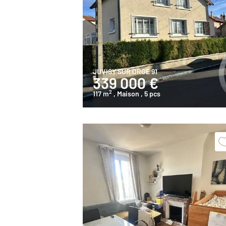
JUVISY SUR ORGE 91
339 000 €
2
117 m
, Maison
, 5 pcs