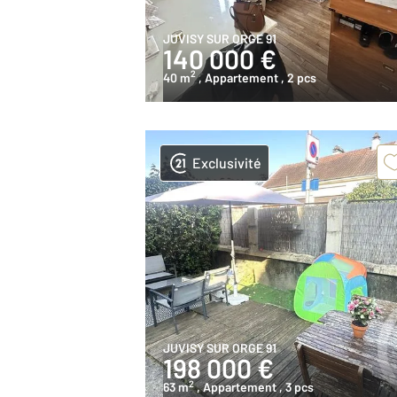
JUVISY SUR ORGE 91
140 000 €
2
40 m
, Appartement
, 2 pcs
Exclusivité
JUVISY SUR ORGE 91
198 000 €
2
63 m
, Appartement
, 3 pcs