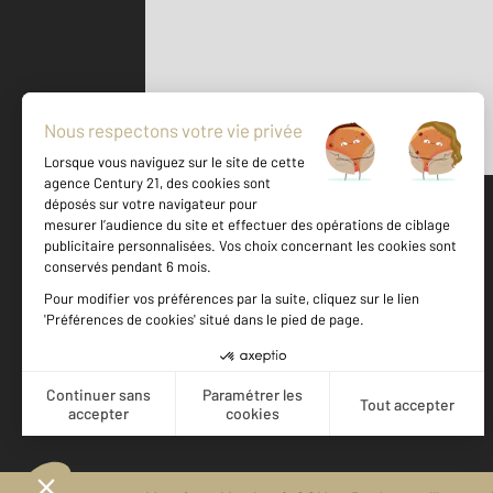
Parlons de vous, parlons biens
500 m
©
Mappy
Votre agence est notée
Achat
Vente
9,5
/
10