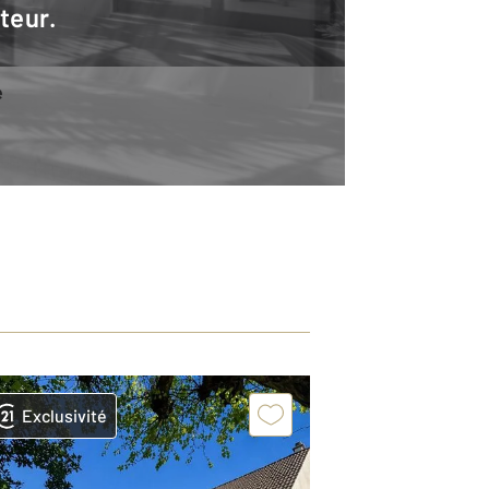
teur.
e
Exclusivité