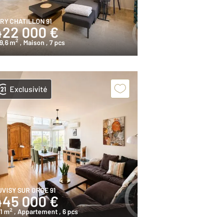
IRY CHATILLON 91
422 000 €
2
9,6 m
, Maison
, 7 pcs
Exclusivité
UVISY SUR ORGE 91
445 000 €
2
1 m
, Appartement
, 6 pcs