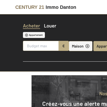
CENTURY 21
Immo Danton
Acheter
Louer
Appartement
€
Maison
Appar
No
Créez-vous une alerte mail pour être averti quand une annonce est en ligne et consultez la