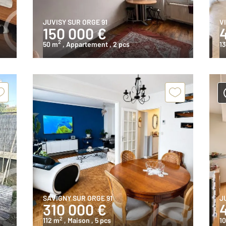
JUVISY SUR ORGE 91
V
150 000 €
2
50 m
, Appartement
, 2 pcs
13
SAVIGNY SUR ORGE 91
J
310 000 €
2
112 m
, Maison
, 5 pcs
10