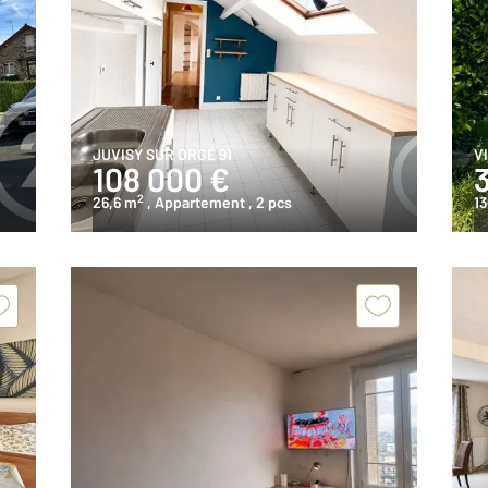
JUVISY SUR ORGE 91
V
108 000 €
2
26,6 m
, Appartement
, 2 pcs
13