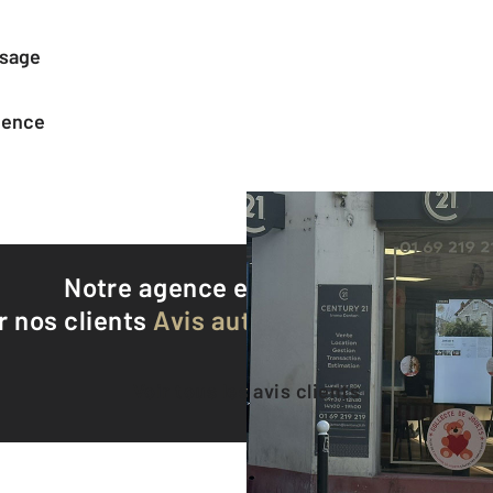
ssage
agence
Notre agence est notée
9,5/10
r nos clients
Avis authentifiés par Qualite
Voir tous les avis clients