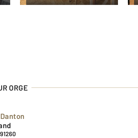
SUR ORGE
 Danton
Sand
 91260