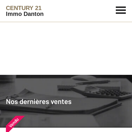
CENTURY 21
Immo Danton
Agence immobilière
Vendre
Nos dernières ventes
Nos derniers biens vendus près de
Nos dernières ventes
chez vous
Vendu